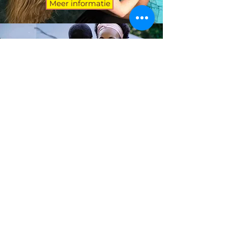
Meer informatie
Kizomba
Meer informatie
Bachata
Meer informatie
West coast