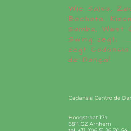
Wie Salsa, Zo
Bachata, Kizo
Samba, West 
Swing zegt, .....
zegt Cadansia
de Dança!
Cadansia Centro de Da
Hoo
gstraat 17a
6811 GZ Arnhem
tel.
+31 (0)6 51 26 70 54