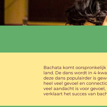
Bachata komt oorspronkelijk 
land. De dans wordt in 4-kwar
deze dans populairder is ge
heel veel gevoel en connecti
veel aandacht is voor gevoel,
verklaart het succes van bach