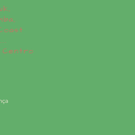
uk,
mba,
Coast
..
 Centro
nça