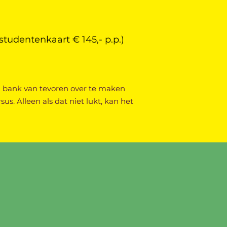
studentenkaart € 145,- p.p.)
ia bank van tevoren over te maken
sus. Alleen als dat niet lukt, kan het