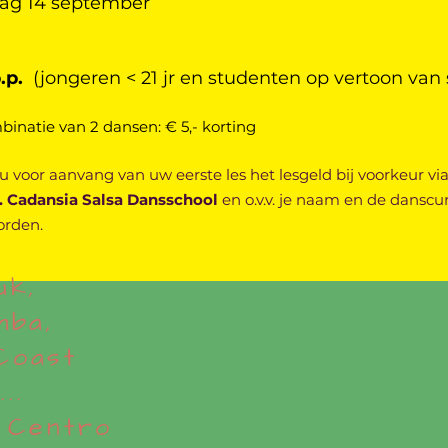
dag 14 september
p.p.
(jongeren < 21 jr en studenten op vertoon van 
binatie van 2 dansen: € 5,- korting
 u voor aanvang van uw eerste les het lesgeld bij voorkeur v
v. Cadansia Salsa Dansschool
en o.v.v. je naam en de dan
scur
orden.
uk,
mba,
Coast
..
 Centro