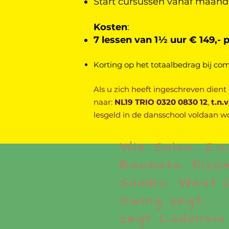
Start cursussen vanaf maan
Kosten
:
7 lessen van 1½ uur € 149
,- 
Korting op het totaalbedrag bij com
Als u zich heeft ingeschreven dient
naar:
NL19 TRIO 0320 0830 12
,
t.n.
lesgeld
in de dansschool voldaan w
Wie Salsa, Zo
Bachata, Kizo
Samba, West 
Swing zegt, .....
zegt Cadansia