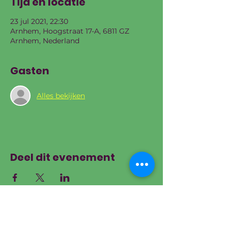
Tijd en locatie
23 jul 2021, 22:30
Arnhem, Hoogstraat 17-A, 6811 GZ
Arnhem, Nederland
Gasten
Alles bekijken
Deel dit evenement
Wie Salsa, Zouk,
Bachata, Kizomba,