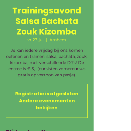
Trainingsavond
Salsa Bachata
Zouk Kizomba
vr 23 jul
  |  
Arnhem
Je kan iedere vrijdag bij ons komen
oefenen en trainen: salsa, bachata, zouk,
kizomba, met verschillende DJ's! De
entree is € 5,- (cursisten zomercursus
gratis op vertoon van pasje).
Registratie is afgesloten
Andere evenementen
bekijken