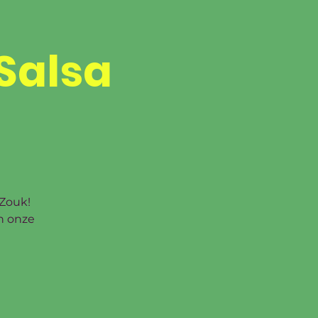
Dança
Salsa
S
PRIVÉLESSEN
ZAALVERHUUR
CONTACT
 Zouk!
n onze