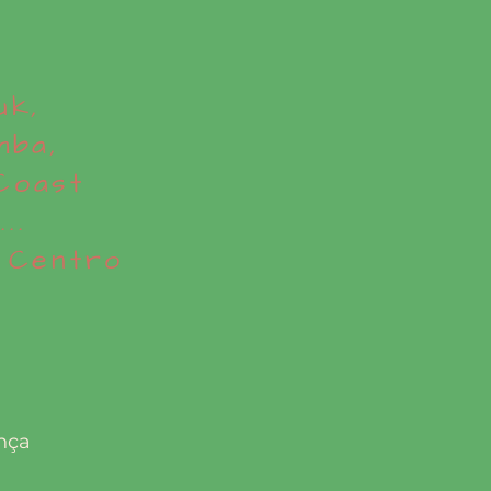
uk,
mba,
Coast
..
 Centro
nça