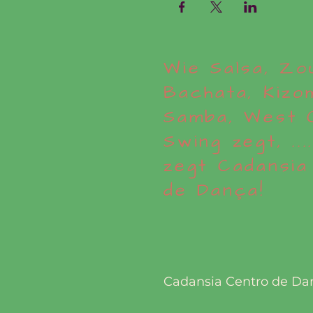
Wie Salsa, Zo
Bachata, Kizo
Samba, West 
Swing zegt, .....
zegt Cadansia
de Dança!
Cadansia Centro de Da