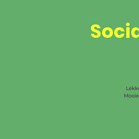
Cad
Soci
HOME
PROEFLESSEN
LESROOSTER
INSCH
Lekke
Mooie