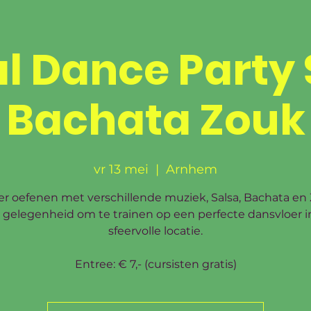
ansia Centro de 
al Dance Party 
RIJVEN
DANSSTIJLEN
AGENDA
WORKSHOP
Bachata Zouk
vr 13 mei
  |  
Arnhem
r oefenen met verschillende muziek, Salsa, Bachata en
 gelegenheid om te trainen op een perfecte dansvloer i
sfeervolle locatie.