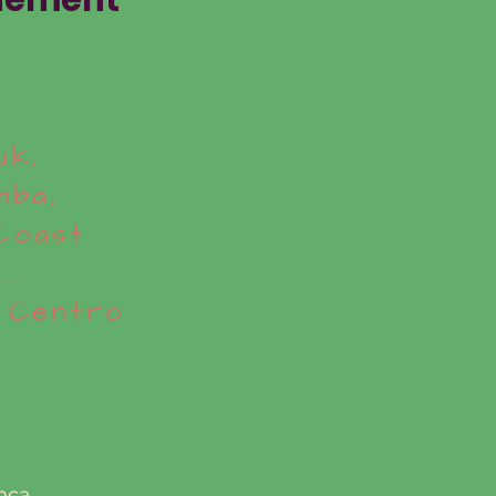
enement
uk,
mba,
Coast
..
 Centro
nça