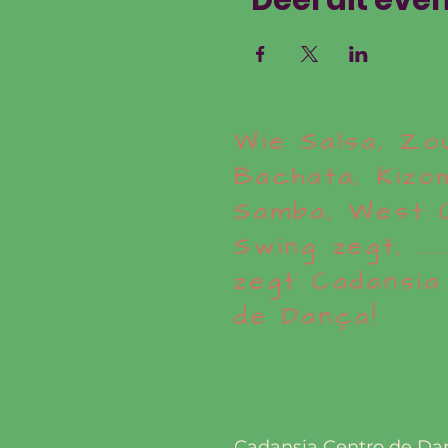
Deel dit ev
Wie Salsa, Zo
Bachata, Kizo
Samba, West 
Swing zegt, .....
zegt Cadansia
de Dança!
Cadansia Centro de Da