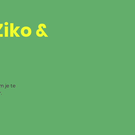
Dança
Ziko &
S
PRIVÉLESSEN
ZAALVERHUUR
CONTACT
m je te
.