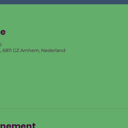
ie
0
, 6811 GZ Arnhem, Nederland
enement