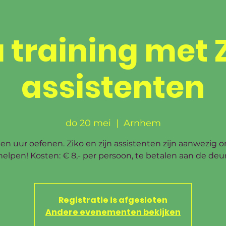
ansia Centro de 
 training met 
RIJVEN
DANSSTIJLEN
AGENDA
WORKSHOP
assistenten
do 20 mei
  |  
Arnhem
n uur oefenen. Ziko en zijn assistenten zijn aanwezig o
helpen! Kosten: € 8,- per persoon, te betalen aan de deur
Registratie is afgesloten
Andere evenementen bekijken