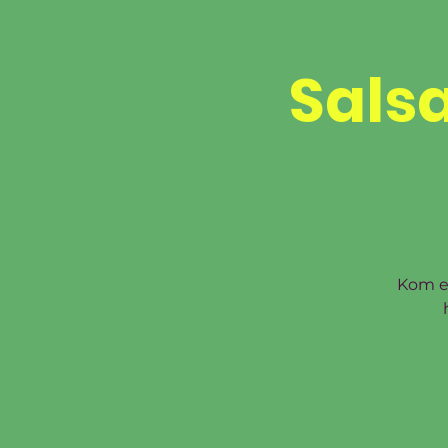
Cad
Salsa
HOME
PROEFLESSEN
LESROOSTER
INSCH
Kom ee