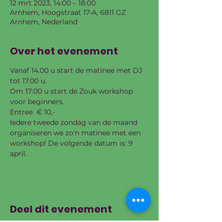
12 mrt 2023, 14:00 – 18:00
Arnhem, Hoogstraat 17-A, 6811 GZ
Arnhem, Nederland
Over het evenement
Vanaf 14.00 u start de matinee met DJ 
tot 17.00 u.
Om 17:00 u start de Zouk workshop 
voor beginners.
Entree  € 10,-
Iedere tweede zondag van de maand 
organiseren we zo'n matinee met een 
workshop! De volgende datum is: 9 
april.
Deel dit evenement